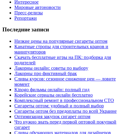
Интересное
Мировые автоновости
Пресс-релизы
Репортажи
Последние записи
Низкие цены на популярные сигареты оптом
Канатные стропы для строительных кранов и
манипуляторов
Скачать бесплатные игры на ПК: подборка для
родителей
Лакорны онлайн: советы по выбору
Лакорны про фиктивный брак
Сливы курсов: сезонное снижение цен — ловите
момент
Kinogo фильмы онлайн: полный гид
Корейские сериалы онлайн бесплатно
Комплексный ремонт в профессиональном СТО
Сигареты оптом: удобный и полный выбор
Сигареты оптом без предоплаты по всей Украине
Оптимизация закупок сигарет оптом
Что нужно знать перед первой оптовой покупкой
сигарет
Сливы обучающих материалов для дизайнеров