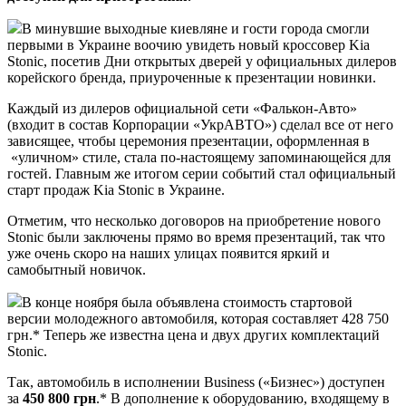
В минувшие выходные киевляне и гости города смогли
первыми в Украине воочию увидеть новый кроссовер Kia
Stonic, посетив Дни открытых дверей у официальных дилеров
корейского бренда, приуроченные к
презентации новинки.
Каждый из дилеров официальной сети «Фалькон-Авто»
(входит в состав Корпорации «УкрАВТО») сделал все от него
зависящее, чтобы церемония презентации, оформленная в
«уличном» стиле, стала по-настоящему запоминающейся для
гостей. Главным же итогом серии событий стал официальный
старт продаж Kia Stonic в Украине.
Отметим, что несколько договоров на приобретение нового
Stonic были заключены прямо во время презентаций, так что
уже очень скоро на наших улицах появится яркий и
самобытный новичок.
В конце ноября была объявлена стоимость стартовой
версии молодежного автомобиля, которая составляет 428 750
грн.* Теперь же известна цена и двух других комплектаций
Stonic.
Так, автомобиль в исполнении Business («Бизнес») доступен
за
450 800 грн
.* В дополнение к оборудованию, входящему в