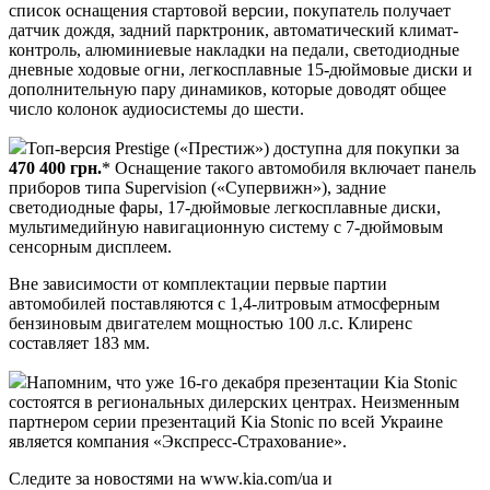
список оснащения стартовой версии, покупатель получает
датчик дождя, задний парктроник, автоматический климат-
контроль, алюминиевые накладки на педали, светодиодные
дневные ходовые огни, легкосплавные 15-дюймовые диски и
дополнительную пару динамиков, которые доводят общее
число колонок аудиосистемы до шести.
Топ-версия Prestige («Престиж») доступна для покупки за
470 400 грн.
* Оснащение такого автомобиля включает панель
приборов типа Supervision («Супервижн»), задние
светодиодные фары, 17-дюймовые легкосплавные диски,
мультимедийную навигационную систему с 7-дюймовым
сенсорным дисплеем.
Вне зависимости от комплектации первые партии
автомобилей поставляются с 1,4-литровым атмосферным
бензиновым двигателем мощностью 100 л.с. Клиренс
составляет 183 мм.
Напомним, что уже 16-го декабря презентации Kia Stonic
состоятся в региональных дилерских центрах. Неизменным
партнером серии презентаций Kia Stonic по всей Украине
является компания «Экспресс-Страхование».
Следите за новостями на www.kia.com/ua и