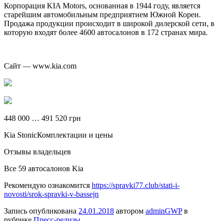
Корпорация KIA Motors, основанная в 1944 году, является
старейшим автомобильным предприятием Южной Кореи.
Продажа продукции происходит в широкой дилерской сети, в
которую входят более 4600 автосалонов в 172 странах мира.
Сайт — www.kia.com
448 000 … 491 520 грн
Kia StonicКомплектации и цены
Отзывы владельцев
Все 59 автосалонов Kia
Рекомендую ознакомится
https://spravki77.club/stati-i-
novosti/srok-spravki-v-bassejn
Запись опубликована
24.01.2018
автором
adminGWP
в
рубрике
Пресс-релизы
.