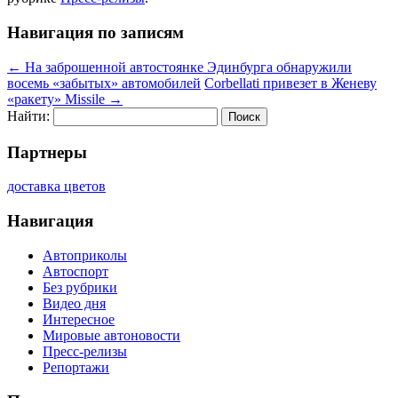
Навигация по записям
←
На заброшенной автостоянке Эдинбурга обнаружили
восемь «забытых» автомобилей
Corbellati привезет в Женеву
«ракету» Missile
→
Найти:
Партнеры
доставка цветов
Навигация
Автоприколы
Автоспорт
Без рубрики
Видео дня
Интересное
Мировые автоновости
Пресс-релизы
Репортажи