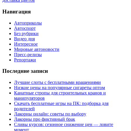
доставка цветов
Навигация
Автоприколы
Автоспорт
Без рубрики
Видео дня
Интересное
Мировые автоновости
Пресс-релизы
Репортажи
Последние записи
Лучшие слоты с бесплатными вращениями
Низкие цены на популярные сигареты оптом
Канатные стропы для строительных кранов и
манипуляторов
Скачать бесплатные игры на ПК: подборка для
родителей
Лакорны онлайн: советы по выбору
Лакорны про фиктивный брак
Сливы курсов: сезонное снижение цен — ловите
момент