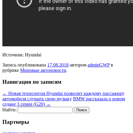
Источник: Hyundai
Запись опубликована
17.08.2018
автором
adminGWP
в
рубрике
Мировые автоновости
.
Навигация по записям
←
Новая технология Hyundai позволит каждому пассажиру
автомобиля слушать свою музыку
BMW рассказала о новом
седане 3 серии (G20)
→
Найти:
Партнеры