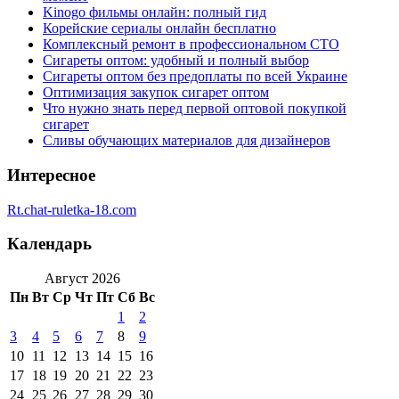
Kinogo фильмы онлайн: полный гид
Корейские сериалы онлайн бесплатно
Комплексный ремонт в профессиональном СТО
Сигареты оптом: удобный и полный выбор
Сигареты оптом без предоплаты по всей Украине
Оптимизация закупок сигарет оптом
Что нужно знать перед первой оптовой покупкой
сигарет
Сливы обучающих материалов для дизайнеров
Интересное
Rt.chat-ruletka-18.com
Календарь
Август 2026
Пн
Вт
Ср
Чт
Пт
Сб
Вс
1
2
3
4
5
6
7
8
9
10
11
12
13
14
15
16
17
18
19
20
21
22
23
24
25
26
27
28
29
30