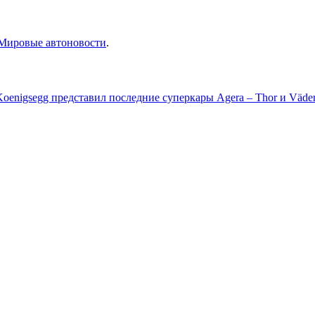
Мировые автоновости
.
Koenigsegg представил последние суперкары Agera – Thor и Väde