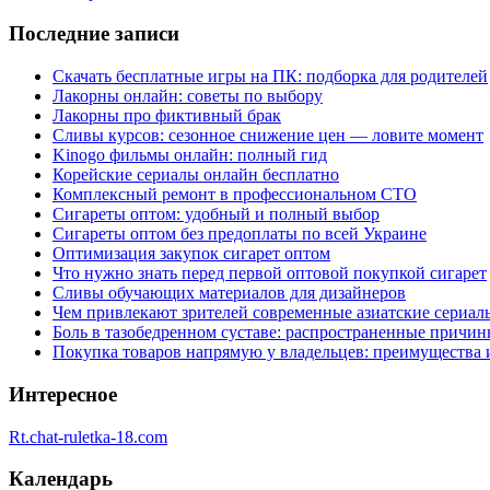
Последние записи
Скачать бесплатные игры на ПК: подборка для родителей
Лакорны онлайн: советы по выбору
Лакорны про фиктивный брак
Сливы курсов: сезонное снижение цен — ловите момент
Kinogo фильмы онлайн: полный гид
Корейские сериалы онлайн бесплатно
Комплексный ремонт в профессиональном СТО
Сигареты оптом: удобный и полный выбор
Сигареты оптом без предоплаты по всей Украине
Оптимизация закупок сигарет оптом
Что нужно знать перед первой оптовой покупкой сигарет
Сливы обучающих материалов для дизайнеров
Чем привлекают зрителей современные азиатские сериал
Боль в тазобедренном суставе: распространенные причи
Покупка товаров напрямую у владельцев: преимущества 
Интересное
Rt.chat-ruletka-18.com
Календарь