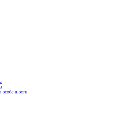
ы
ны
и особенности