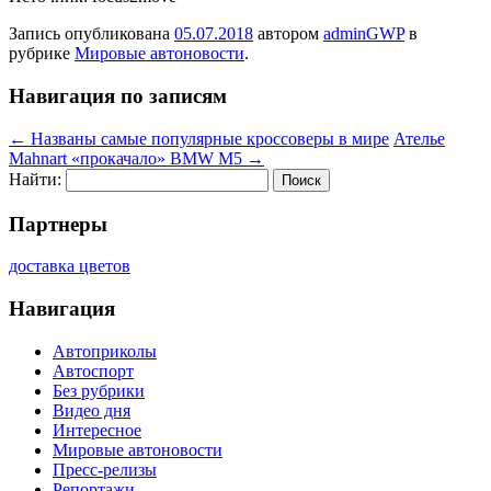
Запись опубликована
05.07.2018
автором
adminGWP
в
рубрике
Мировые автоновости
.
Навигация по записям
←
Названы самые популярные кроссоверы в мире
Ателье
Mahnart «прокачало» BMW M5
→
Найти:
Партнеры
доставка цветов
Навигация
Автоприколы
Автоспорт
Без рубрики
Видео дня
Интересное
Мировые автоновости
Пресс-релизы
Репортажи