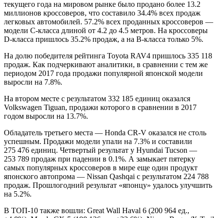
текущего года на мировом рынке было продано более 13.2
миллионов кроссоверов, что составило 34.4% всех продаж
легковых автомобилей. 57.2%
всех проданных кроссоверов —
модели С-класса длиной от 4.2 до 4.5 метров. На кроссоверы
D-класса пришлось 35.2% продаж, а на В-класса только 5%.
На долю победителя рейтинга Toyota RAV4 пришлось 335 118
продаж. Как подчеркивают аналитики, в сравнении с тем же
периодом 2017 года продажи популярной японской модели
выросли на 7.8%.
На втором месте с результатом 332 185 единиц оказался
Volkswagen Tiguan, продажи которого в сравнении в 2017
годом выросли на 13.7%.
Обладатель третьего места — Honda CR-V оказался не столь
успешным. Продажи модели упали на 7.3% и составили
275 476 единиц. Четвертый результат у Hyundai Tucson —
253 789 продаж при падении в 0.1%. А замыкает пятерку
самых популярных кроссоверов в мире еще один продукт
японского автопрома — Nissan Qashqai с результатом 224 788
продаж. Прошлогодний результат «японцу» удалось улучшить
на 5.2%.
В ТОП-10 также вошли: Great Wall Haval 6 (200 964 ед.,