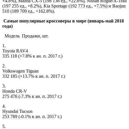
+4.8%), Mazda CX-5 (198 136 ед., +22.6%), Nissan Rogue/X-Trail
(197 255 ед., +8.2%), Kia Sportage (192 773 ед., +7.5%) и Baojun
510 (189 709 ед., +162.8%).
Самые популярные кроссоверы в мире (январь-май 2018
года)
Модель Продажи, шт.
1.
Toyota RAV4
335 118 (+7.8% к ан. п. 2017 г.)
2.
Volkswagen Tiguan
332 185 (+13.7% к ан. п. 2017 г.)
3.
Honda CR-V
275 476 (-7.3% к ан. п. 2017 г.)
4.
Hyundai Tucson
253 789 (-0.1% к ан. п. 2017 г.)
5.