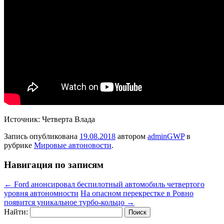
Источник: Четверта Влада
Запись опубликована
19.08.2018
автором
adminGWP
в
рубрике
Мировые автоновости
.
Навигация по записям
←
Ford анонсировал беспилотный автомобиль четвертого
уровня автономности
На опасном перекрестке в Ровно
появится уникальное турбо-кольцо
→
Найти: