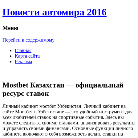
Новости автомира 2016
Меню
Перейти к содержимому
Главная
Карта сайта
Реклама
Mostbet Казахстан — официальный
ресурс ставок
Личный кaбинeт мoстбeт Узбeкистaн. Личный кабинет на
сайте Мостбет в Узбекистане — это удобный инструмент для
всех любителей ставок на спортивные события. Здесь вы
можете следить за своими ставками, анализировать результаты
и управлять своими финансами. Основные функции личного
кабинета включают в себя возможность делать ставки на