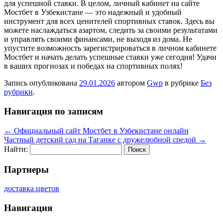
для успешной ставки. В целом, личный кабинет на сайте
Мостбет в Узбекистане — это надежный и удобный
инструмент для всех ценителей спортивных ставок. Здесь вы
можете наслаждаться азартом, следить за своими результатами
и управлять своими финансами, не выходя из дома. Не
упустите возможность зарегистрироваться в личном кабинете
Мостбет и начать делать успешные ставки уже сегодня! Удачи
в ваших прогнозах и победах на спортивных полях!
Запись опубликована
29.01.2026
автором
Gwp
в рубрике
Без
рубрики
.
Навигация по записям
←
Официальный сайт Мостбет в Узбекистане онлайн
Частный детский сад на Таганке с дружелюбной средой
→
Найти:
Партнеры
доставка цветов
Навигация