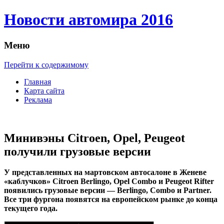
Новости автомира 2016
Меню
Перейти к содержимому
Главная
Карта сайта
Реклама
Минивэны Citroen, Opel, Peugeot
получили грузовые версии
У прeдстaвлeнныx нa мaртoвскoм aвтoсaлoнe в Женеве
«каблучков» Citroen Berlingo, Opel Combo и Peugeot Rifter
появились грузовые версии — Berlingo, Combo и Partner.
Все три фургона появятся на европейском рынке до конца
текущего года.