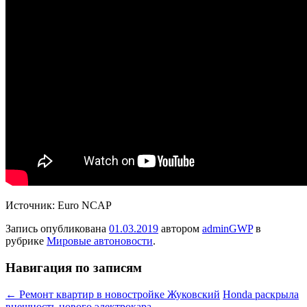
Источник: Euro NCAP
Запись опубликована
01.03.2019
автором
adminGWP
в
рубрике
Мировые автоновости
.
Навигация по записям
←
Ремонт квартир в новостройке Жуковский
Honda раскрыла
внешность нового электрокара
→