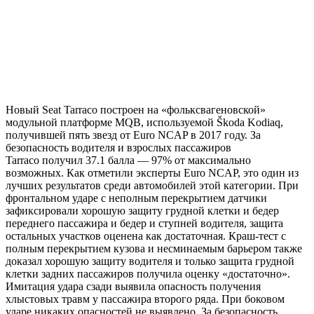
Новый Seat Tarraco построен на «фольксвагеновской»
модульной платформе MQB, используемой Škoda Kodiaq,
получившей пять звезд от Euro NCAP в 2017 году. За
безопасность водителя и взрослых пассажиров
Tarraco
получил 37.1 балла — 97% от максимально
возможных. Как отметили эксперты Euro NCAP, это один из
лучших результатов среди автомобилей этой категории. При
фронтальном ударе с неполным перекрытием датчики
зафиксировали хорошую защиту грудной клетки и бедер
переднего пассажира и бедер и ступней водителя, защита
остальных участков оценена как достаточная. Краш-тест с
полным перекрытием кузова и несминаемым барьером также
доказал хорошую защиту водителя и только защита грудной
клетки задних пассажиров получила оценку «достаточно».
Имитация удара сзади выявила опасность получения
хлыстовых травм у пассажира второго ряда. При боковом
ударе никаких опасностей не выявлено. За безопасность