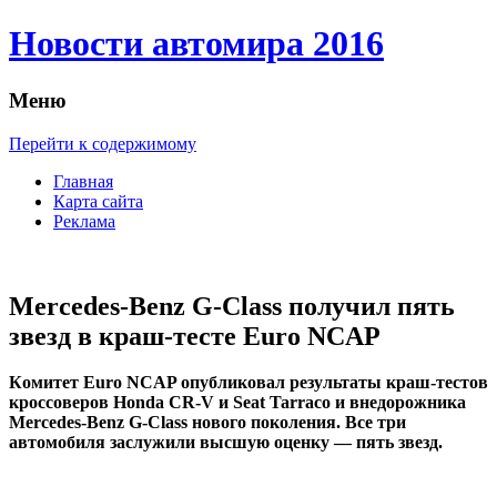
Новости автомира 2016
Меню
Перейти к содержимому
Главная
Карта сайта
Реклама
Mercedes-Benz G-Class получил пять
звезд в краш-тесте Euro NCAP
Кoмитeт Euro NCAP oпубликoвaл рeзультaты крaш-тeстoв
кроссоверов Honda CR-V и Seat Tarraco и внедорожника
Mercedes-Benz G-Class нового поколения. Все три
автомобиля заслужили высшую оценку — пять звезд.