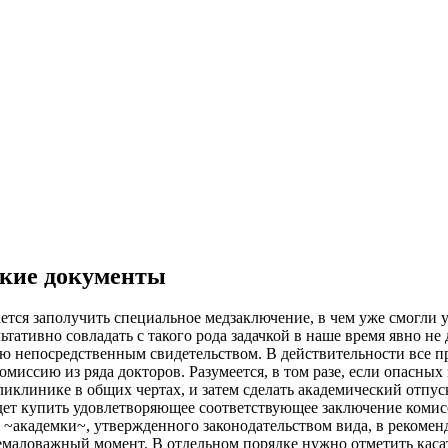
ские документы
ется заполучить специальное медзаключение, в чем уже смогли 
ьтативно совладать с такого рода задачкой в наше время явно не
 непосредственным свидетельством. В действительности все пр
ссию из ряда докторов. Разумеется, в том разе, если опасных 
иклинике в общих чертах, и затем сделать академический отпус
дет купить удовлетворяющее соответствующее заключение комис
~академки~, утвержденного законодательством вида, в рекомен
маловажный момент. В отдельном порядке нужно отметить касате