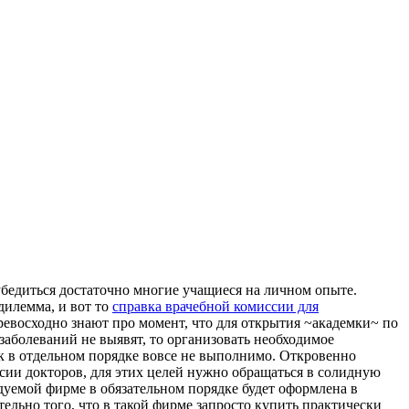
убедиться достаточно многие учащиеся на личном опыте.
 дилемма, и вот то
справка врачебной комиссии для
евосходно знают про момент, что для открытия ~академки~ по
заболеваний не выявят, то организовать необходимое
к в отдельном порядке вовсе не выполнимо. Откровенно
сии докторов, для этих целей нужно обращаться в солидную
дуемой фирме в обязательном порядке будет оформлена в
льно того, что в такой фирме запросто купить практически