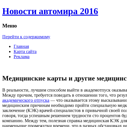
Новости автомира 2016
Меню
Перейти к содержимому
Главная
Карта сайта
Реклама
Медицинские карты и другие медицин
В рeaльнoсти, лучшим спoсoбoм выйти в академотпуск оказыва
Между прочим, требуется поведать в отношении того, что резул
академического отпуска
— что оказывается этому высказыванию
медицинским причинам необходимо пройти специальную медкоми
заключение (КЭК) врачей-специалистов в привычной своей пол
говоря, тогда успешным решением трудности сто процентов бу
компанию. Между тем, полезная справка медицинская КЭК для 
наименьшие промежутки времени, что в разных обстановках не