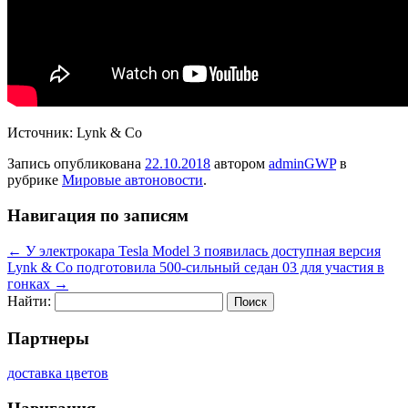
Источник: Lynk & Co
Запись опубликована
22.10.2018
автором
adminGWP
в
рубрике
Мировые автоновости
.
Навигация по записям
←
У электрокара Tesla Model 3 появилась доступная версия
Lynk & Co подготовила 500-сильный седан 03 для участия в
гонках
→
Найти:
Партнеры
доставка цветов