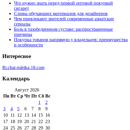
Что нужно знать перед первой оптовой покупкой
сигарет
Сливы обучающих материалов для дизайнеров
Чем привлекают зрителей современные азиатские
сериалы
Боль в тазобедренном суставе: распространенные
причины
Покупка товаров напрямую у владельцев: преимущества
и особенности
Интересное
Rt.chat-ruletka-18.com
Календарь
Август 2026
Пн
Вт
Ср
Чт
Пт
Сб
Вс
1
2
3
4
5
6
7
8
9
10
11
12
13
14
15
16
17
18
19
20
21
22
23
24
25
26
27
28
29
30