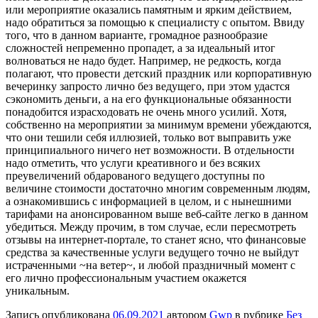
или мероприятие оказались памятным и ярким действием,
надо обратиться за помощью к специалисту с опытом. Ввиду
того, что в данном варианте, громадное разнообразие
сложностей непременно пропадет, а за идеальный итог
волноваться не надо будет. Например, не редкость, когда
полагают, что провести детский праздник или корпоративную
вечеринку запросто лично без ведущего, при этом удастся
сэкономить деньги, а на его функциональные обязанности
понадобится израсходовать не очень много усилий. Хотя,
собственно на мероприятии за минимум времени убеждаются,
что они тешили себя иллюзией, только вот выправить уже
принципиального ничего нет возможности. В отдельности
надо отметить, что услуги креативного и без всяких
преувеличений обдарованого ведущего доступны по
величине стоимости достаточно многим современным людям,
а ознакомившись с информацией в целом, и с нынешними
тарифами на анонсированном выше веб-сайте легко в данном
убедиться. Между прочим, в том случае, если пересмотреть
отзывы на интернет-портале, то станет ясно, что финансовые
средства за качественные услуги ведущего точно не выйдут
истраченными ~на ветер~, и любой праздничный момент с
его лично профессиональным участием окажется
уникальным.
Запись опубликована
06.09.2021
автором
Gwp
в рубрике
Без