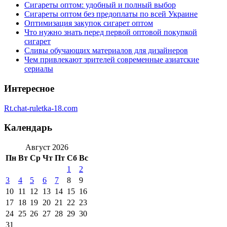
Сигареты оптом: удобный и полный выбор
Сигареты оптом без предоплаты по всей Украине
Оптимизация закупок сигарет оптом
Что нужно знать перед первой оптовой покупкой
сигарет
Сливы обучающих материалов для дизайнеров
Чем привлекают зрителей современные азиатские
сериалы
Интересное
Rt.chat-ruletka-18.com
Календарь
Август 2026
Пн
Вт
Ср
Чт
Пт
Сб
Вс
1
2
3
4
5
6
7
8
9
10
11
12
13
14
15
16
17
18
19
20
21
22
23
24
25
26
27
28
29
30
31