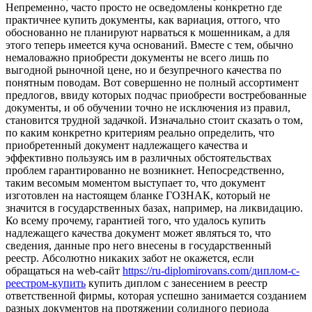
Непременно, часто просто не осведомлены конкретно где
практичнее купить документы, как вариация, оттого, что
обоснованно не планируют нарваться к мошенникам, а для
этого теперь имеется куча оснований. Вместе с тем, обычно
немаловажно приобрести документы не всего лишь по
выгодной рыночной цене, но и безупречного качества по
понятным поводам. Вот совершенно не полный ассортимент
предлогов, ввиду которых подчас приобрести востребованные
документы, и об обучении точно не исключения из правил,
становится трудной задачкой. Изначально стоит сказать о том,
по каким конкретно критериям реально определить, что
приобретенный документ надлежащего качества и
эффективно пользуясь им в различных обстоятельствах
проблем гарантированно не возникнет. Непосредственно,
таким весомым моментом выступает то, что документ
изготовлен на настоящем бланке ГОЗНАК, который не
значится в государственных базах, например, на ликвидацию.
Ко всему прочему, гарантией того, что удалось купить
надлежащего качества документ может являться то, что
сведения, данные про него внесены в государственный
реестр. Абсолютно никаких забот не окажется, если
обращаться на web-сайт
https://ru-diplomirovans.com/диплом-с-
реестром-купить
купить диплом с занесением в реестр
ответственной фирмы, которая успешно занимается созданием
разных документов на протяжении солидного периода