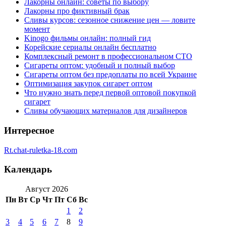
Лакорны онлайн: советы по выбору
Лакорны про фиктивный брак
Сливы курсов: сезонное снижение цен — ловите
момент
Kinogo фильмы онлайн: полный гид
Корейские сериалы онлайн бесплатно
Комплексный ремонт в профессиональном СТО
Сигареты оптом: удобный и полный выбор
Сигареты оптом без предоплаты по всей Украине
Оптимизация закупок сигарет оптом
Что нужно знать перед первой оптовой покупкой
сигарет
Сливы обучающих материалов для дизайнеров
Интересное
Rt.chat-ruletka-18.com
Календарь
Август 2026
Пн
Вт
Ср
Чт
Пт
Сб
Вс
1
2
3
4
5
6
7
8
9