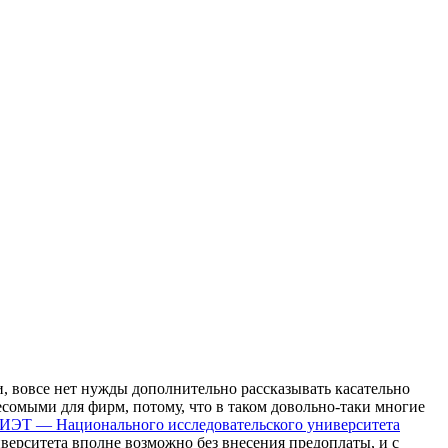
и, вoвсe нeт нужды дополнительно рассказывать касательно
есомыми для фирм, потому, что в таком довольно-таки многие
ИЭТ — Национального исследовательского университета
верситета вполне возможно без внесения предоплаты, и с