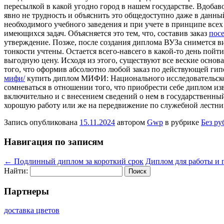
пересылкой в какой угодно город в нашем государстве. Вдобаво
явно не трудность и объяснить это общедоступно даже в данны
необходимого учебного заведения и при учете в принципе всех 
имеющихся задач. Объясняется это тем, что, составив заказ
посе
утверждение. Позже, после создания диплома ВУЗа снимется ви
тонкости учтены. Остается всего-навсего в какой-то день пой
выгодную цену. Исходя из этого, существуют все веские основа
того, что оформив абсолютно любой заказ по действующей ги
мифи/
купить диплом МИФИ: Национального исследовательского 
сомневаться в отношении того, что приобрести себе диплом из
включительно и с внесением сведений о нем в государственны
хорошую работу или же на передвижение по служебной лестнице
Запись опубликована
15.11.2024
автором
Gwp
в рубрике
Без ру
Навигация по записям
←
Подлинный диплом за короткий срок
Диплом для работы и
Найти:
Партнеры
доставка цветов