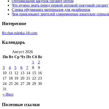
Оптимизация закупок сигарет оптом
Что нужно знать перед первой оптовой покупкой сигарет
Сливы обучающих материалов для дизайнеров
Чем привлекают зрителей современные азиатские сериал
Интересное
Rt.chat-ruletka-18.com
Календарь
Август 2026
Пн
Вт
Ср
Чт
Пт
Сб
Вс
1
2
3
4
5
6
7
8
9
10
11
12
13
14
15
16
17
18
19
20
21
22
23
24
25
26
27
28
29
30
31
« Июл
Полезные ссылки