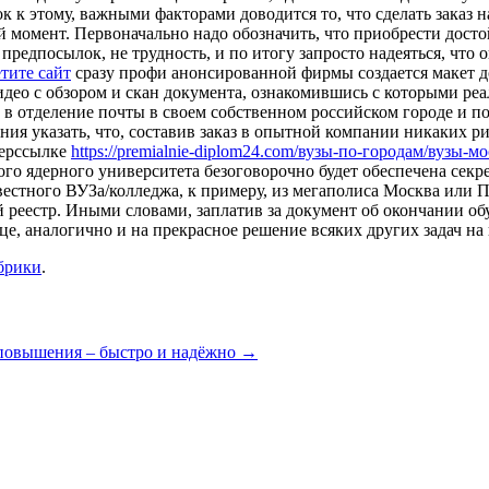
к к этому, важными факторами доводится то, что сделать заказ 
й момент. Первоначально надо обозначить, что приобрести досто
предпосылок, не трудность, и по итогу запросто надеяться, что
тите сайт
сразу профи анонсированной фирмы создается макет до
део с обзором и скан документа, ознакомившись с которыми реал
ти в отделение почты в своем собственном российском городе и 
ния указать, что, составив заказ в опытной компании никаких ри
перссылке
https://premialnie-diplom24.com/вузы-по-городам/вуз
ядерного университета безоговорочно будет обеспечена секретн
вестного ВУЗа/колледжа, к примеру, из мегаполиса Москва или П
й реестр. Иными словами, заплатив за документ об окончании о
, аналогично и на прекрасное решение всяких других задач на 
брики
.
 повышения – быстро и надёжно
→