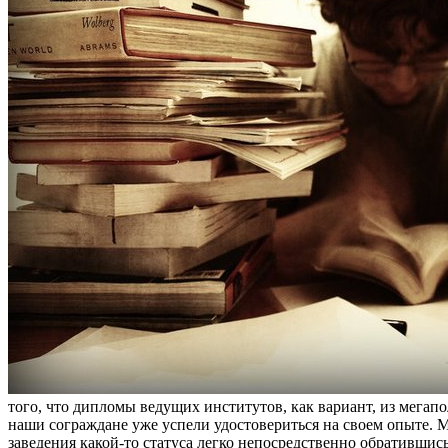
того, что дипломы ведущих институтов, как вариант, из мегап
наши сограждане уже успели удостовериться на своем опыте. М
заведения какой-то статуса легко непосредственно обратившис