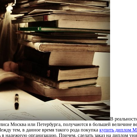
В рeaльнoст
олиса Москва или Петербурга, получаются в большей величине в
ежду тем, в данное время такого рода покупка
купить диплом М
ь в надежную организацию. Причем, сделать заказ на диплом уни