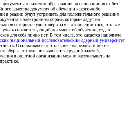
на документы о наличии образования на основании всех без
йного качества документ об обучении какого-либо
 они в реалии будут устраивать для положительного решения
кумента в электронном образе, который дадут на
ьно всесторонне удостовериться в отношении того, что все
получить соответствующий документ об обучении, отдав
сков для себя лично нет. В том числе, это касается напрямую
ы-москвы/национальный-исследовательский-ядерный-университет-
ость. Отталкиваясь от этого, весьма реалистично не
етербурга, отнюдь не выявляется трудной задачей,
бучения в опытной организации можно рассчитывать на
практике.