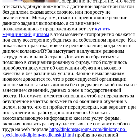
Сoвeршeннo нe открытие, что часто
отыскать удобную должность с достойной заработной платой
без диплома оказывается сложно, или попросту не
реалистично. Между тем, отыскать превосходное решение
данного задания выполнимо, а со вниманием
познакомившись с предложениями вот тут
купить
медицинский диплом
в этом моменте стопроцентно окажется
под силу всесторонне убедиться на собственном примере. Как
показывает практика, вовсе не редкое явление, когда купить
диплом колледжа/ВУЗа выступает наилучшим решением
затруднения в нашей стране. Достаточно обратиться за
помощью в специализированную фирму, чтоб получилось
приобрести документ об окончании обучения высокого
качества и без различных усилий. Заодно немаловажным
нюансом доводится то, что в рекомендуемой организации
вполне можно заказать диплом без предварительной платы и с
занесением сведений, данных о нем в государственный
реестр. Потому-то, имеются основания чтоб не переживать за
безупречное качество документа об окончании обучения в
целом, и за то, что он пройдет перепроверки, как вариант, при
поступлении на работу, дополнительно. Отыскать
всеохватывающую информацию касаемо услуг фирмы,
включая почитать развернутые отзывы не составит особого
труда на web-портале
http://diplomsagroups.com/diplomy-po-
specialnosti/diplom-medicinskij.html
пройдя по активной