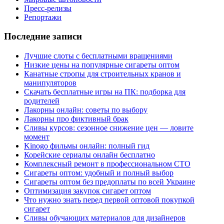
Пресс-релизы
Репортажи
Последние записи
Лучшие слоты с бесплатными вращениями
Низкие цены на популярные сигареты оптом
Канатные стропы для строительных кранов и
манипуляторов
Скачать бесплатные игры на ПК: подборка для
родителей
Лакорны онлайн: советы по выбору
Лакорны про фиктивный брак
Сливы курсов: сезонное снижение цен — ловите
момент
Kinogo фильмы онлайн: полный гид
Корейские сериалы онлайн бесплатно
Комплексный ремонт в профессиональном СТО
Сигареты оптом: удобный и полный выбор
Сигареты оптом без предоплаты по всей Украине
Оптимизация закупок сигарет оптом
Что нужно знать перед первой оптовой покупкой
сигарет
Сливы обучающих материалов для дизайнеров