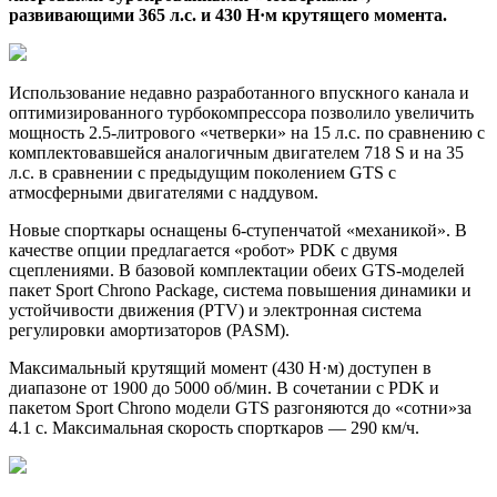
развивающими 365 л.с. и 430 Н·м крутящего момента.
Использование недавно разработанного впускного канала и
оптимизированного турбокомпрессора позволило увеличить
мощность 2.5-литрового «четверки» на
15 л.с. по сравнению с
комплектовавшейся аналогичным двигателем 718 S и на 35
л.с. в сравнении с предыдущим поколением GTS с
атмосферными двигателями с наддувом.
Новые спорткары оснащены 6-ступенчатой «механикой». В
качестве опции предлагается «робот» PDK с двумя
сцеплениями. В базовой комплектации обеих GTS-моделей
пакет Sport Chrono Package, система повышения динамики и
устойчивости движения (PTV) и электронная система
регулировки амортизаторов (PASM).
Максимальный крутящий момент (430 Н·м) доступен в
диапазоне от 1900 до 5000 об/мин. В сочетании с PDK и
пакетом Sport Chrono модели GTS разгоняются до «сотни»за
4.1 с. Максимальная скорость спорткаров — 290 км/ч.