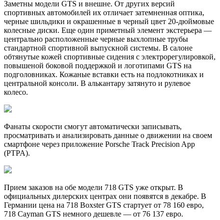
Заметны модели GTS и внешне. От других версий
спортивных автомобилей их отличает затемненная оптика,
черные шильдики и окрашенные в черный цвет 20-дюймовые
колесные диски. Еще один приметный элемент экстерьера —
центрально расположенные черные выхлопные трубы
стандартной спортивной выпускной системы. В салоне
обтянутые кожей спортивные сидения с электрорегулировкой,
повышеной боковой поддержкой и логотипами GTS на
подголовниках. Кожаные вставки есть на подлокотниках и
центральной консоли. В алькантару затянуто и рулевое
колесо.
Фанаты скорости смогут автоматически записывать,
просматривать и анализировать данные о движении на своем
смартфоне через приложение Porsche Track Precision App
(PTPA).
Прием заказов на обе модели 718 GTS уже открыт. В
официальных дилерских центрах они появятся в декабре. В
Германии цена на 718 Boxster GTS стартует от 78 160 евро,
718 Cayman GTS немного дешевле — от 76 137 евро.