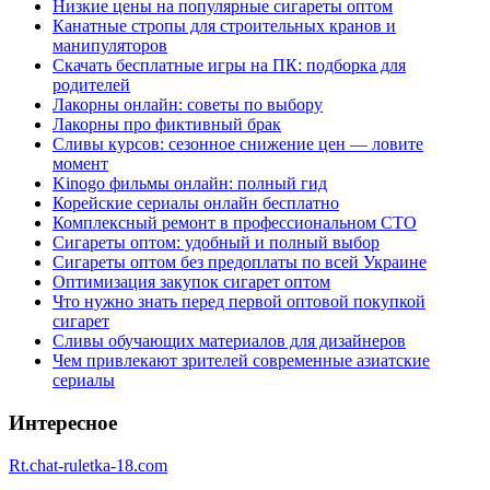
Низкие цены на популярные сигареты оптом
Канатные стропы для строительных кранов и
манипуляторов
Скачать бесплатные игры на ПК: подборка для
родителей
Лакорны онлайн: советы по выбору
Лакорны про фиктивный брак
Сливы курсов: сезонное снижение цен — ловите
момент
Kinogo фильмы онлайн: полный гид
Корейские сериалы онлайн бесплатно
Комплексный ремонт в профессиональном СТО
Сигареты оптом: удобный и полный выбор
Сигареты оптом без предоплаты по всей Украине
Оптимизация закупок сигарет оптом
Что нужно знать перед первой оптовой покупкой
сигарет
Сливы обучающих материалов для дизайнеров
Чем привлекают зрителей современные азиатские
сериалы
Интересное
Rt.chat-ruletka-18.com