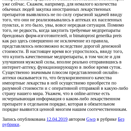
уже сейчас. Скажем, например, для немалого количества
обычных людей закупка иностранных лекарственных
препаратов выявлялось не по силу серьезной задачей ввиду
того, что они не реализовывались в аптеках их населенных
пунктах, и это было, увы, вовсе нередкая ситуация. Помимо
того, не редкость, когда закупить требуемые медпрепараты
брендовых фирм-изготовителей, и bimatoprost generika preis
как раз здесь совершенно не исключение из правила,
представлялось невозможно вследствие дорогой денежной
стоимости. В настоящее время все упростилось, ввиду того,
что купить качественные медпрепараты, в том числе и для
улучшения мужской силы, вполне реально отправившись в
интернет-аптеку, функционирующую в любое время суток.
Существенно значимым плюсом представленной онлайн-
аптеки оказывается то, что безукоризненного качества
импортные лекарства в ней осуществимо приобрести по
разумной стоимости и с оперативной отправкой в какую-либо
страну нашего мира. Укажем, что в online-аптеке есть
исчерпывающая информация о каком-либо лекарственном
препарате в отдельном порядке, которая в обязательном
порядке выявится ценной многим нашим соотечественникам.
Запись опубликована
12.04.2019
автором
Gwp
в рубрике
Без
рубрики
.