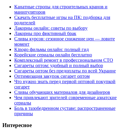
Канатные стропы для строительных кранов и
манипуляторов
Скачать бесплатные игры на ПК: подборка для
родителей
Лакорны онлайн: советы по выбору
Лакорны про фиктивный брак
Сливы курсов: сезонное снижение цен — ловите
момент
Kinogo фильмы онлайн: полный гид
Корейские сериалы онлайн бесплатно
Комплексный ремонт в профессиональном СТО
Сигареты оптом: удобный и полный выбор
Сигареты оптом без предоплаты по всей Украине
Оптимизация закупок сигарет оптом
Что нужно знать перед первой оптовой покупкой
сигарет
Сливы обучающих материалов для дизайнеров
Чем привлекают зрителей современные азиатские
сериалы
Боль в тазобедренном суставе: распространенные
причины
Интересное