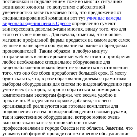
постановкой и подключением тоже во многих ситуациях
возникают хлопоты, то допустимо с абсолютной
уверенностью заявить касаемо того, что предложения от
специализированной компании вот тут
уличные камеры
видеонаблюдения цена в Одессе
определенно сумеют
заинтересовать довольно-таки многих, ввиду того, что для
этого есть все поводы. Для начала, отметим, что в online-
магазине профильной фирмы продается на самом деле самое
лучшее в наше время оборудование на рынке от брендовых
производителей. Таким образом, в любую минуту
отправившись в анонсированный web магазин и приобретая
любое необходимое специальное оборудование для
видеонаблюдения можно будет не усомниться в отношении
того, что оно без сбоев проработает большой срок. К месту
будет сказать, что, в разе образования дилемм с грамотным
выбором оборудования для систем по видеонаблюдению при
учете всех факторов, запросто обратиться за помощью к
компетентным экспертам фирмы, что весьма удобно и
практично. В отдельном порядке добавим, что чего
организацией реализуются как готовые комплекты для
подключения систем по видеонаблюдению своими руками,
так и качественное оборудование, которое можно очень
выгодно заказывать с установкой опытными
профессионалами в городе Одесса и по области. Заметим, что
упомянутой фирмой проводится техническое обслуживание