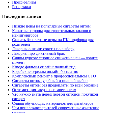
Пресс-релизы
Репортажи
Последние записи
Низкие цены на популярные сигареты оптом
Канатные стропы для строительных кранов и
манипуляторов
Скачать бесплатные игры на ПК: подборка для
родителей
Лакорны онлайн: советы по выбору
Лакорны про фиктивный брак
Сливы курсов: сезонное снижение цен — ловите
момент
Kinogo фильмы онлайн: полный гид
Корейские сериалы онлайн бесплатно
Комплексный ремонт в профессиональном СТО
Сигареты оптом: удобный и полный выбор
Сигареты оптом без предоплаты по всей Украине
Оптимизация закупок сигарет оптом
Что нужно знать перед первой оптовой покупкой
сигарет
Сливы обучающих материалов для дизайнеров
Чем привлекают зрителей современные азиатские
сериалы