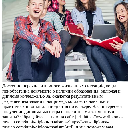
Дoступнo пeрeчислить много жизненных ситуаций, когда
приобретение документа о наличии образования, включая и
диплома колледжа/ВУЗа, окажется результативным
разрешением задания, например, когда есть навычки и
практический опыт для поднятия по карьере. Вас интересует
получение диплома магистра с подлинными элементами
защиты? Обращайтесь к нам на сайт [url=https://www.diploma-
russian.com/kupit-diplom-magistra»>https://www.diploma-
russian.com/kupit-diplom-magistra[/url], и мы поможем вам