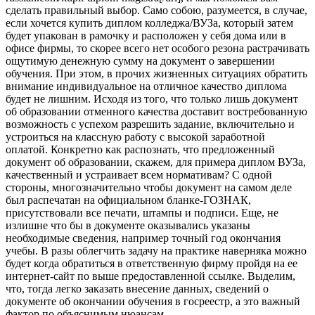
сделать правильный выбор. Само собою, разумеется, в случае,
если хочется купить диплом колледжа/ВУЗа, который затем
будет упакован в рамочку и расположен у себя дома или в
офисе фирмы, то скорее всего нет особого резона растрачивать
ощутимую денежную сумму на документ о завершении
обучения. При этом, в прочих жизненных ситуациях обратить
внимание индивидуальное на отличное качество диплома
будет не лишним. Исходя из того, что только лишь документ
об образовании отменного качества доставит востребованную
возможность с успехом разрешить задание, включительно и
устроиться на классную работу с высокой заработной
оплатой. Конкретно как распознать, что предложенный
документ об образовании, скажем, для примера диплом ВУЗа,
качественный и устраивает всем нормативам? С одной
стороны, многозначительно чтобы документ на самом деле
был распечатан на официальном бланке-ГОЗНАК,
присутствовали все печати, штампы и подписи. Еще, не
излишне что бы в документе оказывались указаны
необходимые сведения, например точный год окончания
учебы. В разы облегчить задачу на практике наверняка можно
будет когда обратиться в ответственную фирму пройдя на ее
интернет-сайт по выше предоставленной ссылке. Выделим,
что, тогда легко заказать внесение данных, сведений о
документе об окончании обучения в госреестр, а это важный
фактор по объяснимым нюансам.