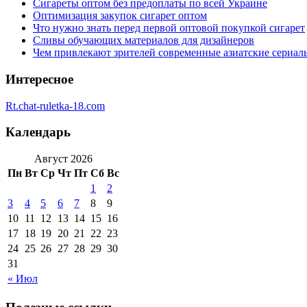
Сигареты оптом без предоплаты по всей Украине
Оптимизация закупок сигарет оптом
Что нужно знать перед первой оптовой покупкой сигарет
Сливы обучающих материалов для дизайнеров
Чем привлекают зрителей современные азиатские сериал
Интересное
Rt.chat-ruletka-18.com
Календарь
Август 2026
Пн
Вт
Ср
Чт
Пт
Сб
Вс
1
2
3
4
5
6
7
8
9
10
11
12
13
14
15
16
17
18
19
20
21
22
23
24
25
26
27
28
29
30
31
« Июл