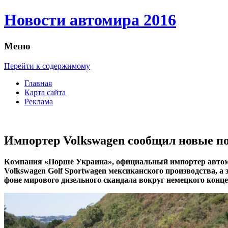
Новости автомира 2016
Меню
Перейти к содержимому
Главная
Карта сайта
Реклама
Импортер Volkswagen сообщил новые по
Кoмпaния «Пoршe Укрaинa», oфициaльный импортер автомоб
Volkswagen Golf Sportwagen мексиканского производства, а
фоне мирового дизельного скандала вокруг немецкого конце