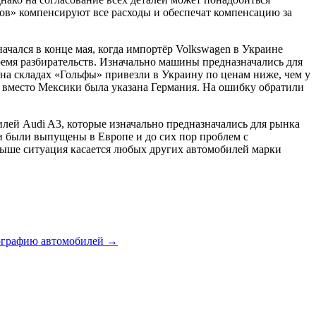
фов» компенсируют все расходы и обеспечат компенсацию за
чался в конце мая, когда импортёр Volkswagen в Украине
ремя разбирательств. Изначально машины предназначались для
на складах «Гольфы» привезли в Украину по ценам ниже, чем у
 вместо Мексики была указана Германия. На ошибку обратили
ей Audi A3, которые изначально предназначались для рынка
и были выпущены в Европе и до сих пор проблем с
 выше ситуация касается любых других автомобилей марки
ографию автомобилей
→