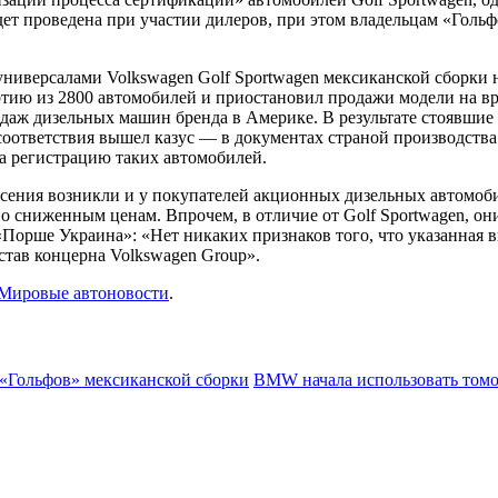
дет проведена при участии дилеров, при этом владельцам «Голь
иверсалами Volkswagen Golf Sportwagen мексиканской сборки на
ртию из 2800 автомобилей и приостановил продажи модели на в
аж дизельных машин бренда в Америке. В результате стоявшие 
оответствия вышел казус — в документах страной производства
а регистрацию таких автомобилей.
сения возникли и у покупателей акционных дизельных автомобил
 сниженным ценам. Впрочем, в отличие от Golf Sportwagen, он
«Порше Украина»: «Нет никаких признаков того, что указанная
став концерна Volkswagen Group».
Мировые автоновости
.
 «Гольфов» мексиканской сборки
BMW начала использовать том