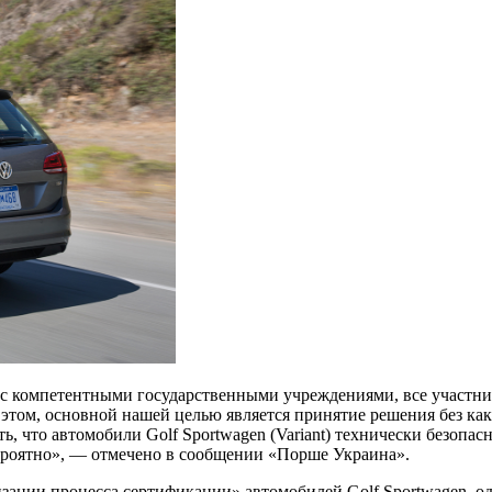
 с компетентными государственными учреждениями, все участн
том, основной нашей целью является принятие решения без как
, что автомобили Golf Sportwagen (Variant) технически безопа
ероятно», — отмечено в сообщении «Порше Украина».
зации процесса сертификации» автомобилей Golf Sportwagen, од