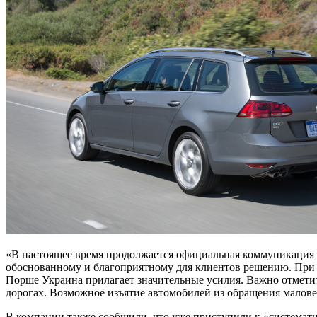
«В
настоящее время продолжается официальная коммуникация
обоснованному и благоприятному для клиентов решению. При э
Порше Украина прилагает значительные усилия. Важно отметить
дорогах. Возможное изъятие автомобилей из обращения малов
В компании также сообщили, что уже приступили к «системати