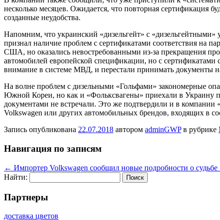
несколько месяцев. Ожидается, что повторная сертификация бу
созданные неудобства.
Напомним, что украинский «дизельгейт» с «дизельгейтными» ун
признал наличие проблем с сертификатами соответствия на па
США, но оказались невостребованными из-за прекращения прод
автомобилей европейской спецификации, но с сертификатами с
внимание в системе МВД, и перестали принимать документы н
На волне проблем с дизельными «Гольфами» закономерные опа
Южной Кореи, но как и «Фольксвагены» приехали в Украину по
документами не встречали. Это же подтвердили и в компании 
Volkswagen или других автомобильных брендов, входящих в со
Запись опубликована
22.07.2018
автором
adminGWP
в рубрике
Навигация по записям
←
Импортер Volkswagen сообщил новые подробности о судьбе
Найти:
Партнеры
доставка цветов