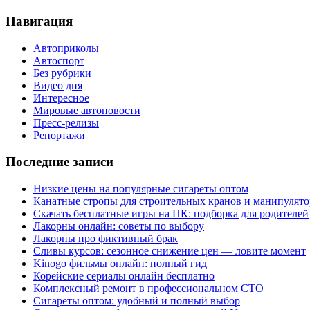
Навигация
Автоприколы
Автоспорт
Без рубрики
Видео дня
Интересное
Мировые автоновости
Пресс-релизы
Репортажи
Последние записи
Низкие цены на популярные сигареты оптом
Канатные стропы для строительных кранов и манипулято
Скачать бесплатные игры на ПК: подборка для родителей
Лакорны онлайн: советы по выбору
Лакорны про фиктивный брак
Сливы курсов: сезонное снижение цен — ловите момент
Kinogo фильмы онлайн: полный гид
Корейские сериалы онлайн бесплатно
Комплексный ремонт в профессиональном СТО
Сигареты оптом: удобный и полный выбор