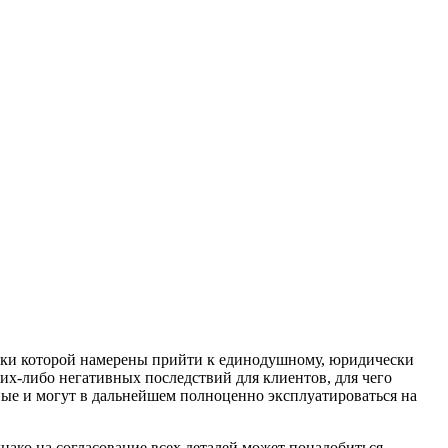
ики которой намерены прийти к единодушному, юридически
их-либо негативных последствий для клиентов, для чего
сные и могут в дальнейшем полноценно эксплуатироваться на
нако на согласование всех деталей может понадобиться