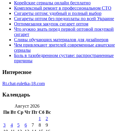
Корейские сериалы онлайн бесплатно
Комплексный ремонт в профессиональном СТО
Сигареты оптом: удобный и полный выбор
Сигареты оптом без предоплаты по всей Украине
Оптимизация закупок сигарет оптом
Что нужно знать перед первой оптовой покупкой
сигарет
Сливы обучающих материалов для дизайнеров
Чем привлекают зрителей современные азиатские
сериалы
Боль в тазобедренном суставе: распространенные
причины
Интересное
Rt.chat-ruletka-18.com
Календарь
Август 2026
Пн
Вт
Ср
Чт
Пт
Сб
Вс
1
2
3
4
5
6
7
8
9