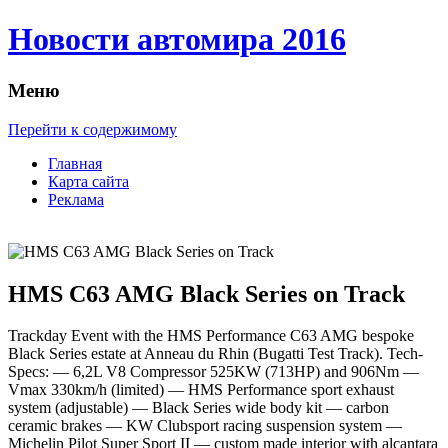
Новости автомира 2016
Меню
Перейти к содержимому
Главная
Карта сайта
Реклама
HMS C63 AMG Black Series on Track
Trackday Event with the HMS Performance C63 AMG bespoke
Black Series estate at Anneau du Rhin (Bugatti Test Track). Tech-
Specs: — 6,2L V8 Compressor 525KW (713HP) and 906Nm —
Vmax 330km/h (limited) — HMS Performance sport exhaust
system (adjustable) — Black Series wide body kit — carbon
ceramic brakes — KW Clubsport racing suspension system —
Michelin Pilot Super Sport II — custom made interior with alcantara