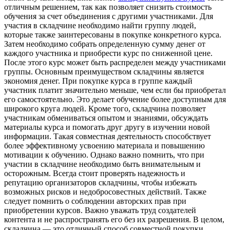
отличным решением, так как позволяет снизить стоимость
обучения за счет объединения с другими участниками. Для
участия в складчине необходимо найти группу людей,
которые также заинтересованы в покупке конкретного курса.
Затем необходимо собрать определенную сумму денег от
каждого участника и приобрести курс по сниженной цене.
После этого курс может быть распределен между участниками
группы. Основным преимуществом складчины является
экономия денег. При покупке курса в группе каждый
участник платит значительно меньше, чем если бы приобретал
его самостоятельно. Это делает обучение более доступным для
широкого круга людей. Кроме того, складчина позволяет
участникам обмениваться опытом и знаниями, обсуждать
материалы курса и помогать друг другу в изучении новой
информации. Такая совместная деятельность способствует
более эффективному усвоению материала и повышению
мотивации к обучению. Однако важно помнить, что при
участии в складчине необходимо быть внимательным и
осторожным. Всегда стоит проверять надежность и
репутацию организаторов складчины, чтобы избежать
возможных рисков и недобросовестных действий. Также
следует помнить о соблюдении авторских прав при
приобретении курсов. Важно уважать труд создателей
контента и не распространять его без их разрешения. В целом,
складчина — это отличный способ совместной покупки