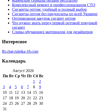
Корейские сериалы онлайн бесплатно
Комплексный ремонт в профессиональном СТО
Сигареты оптом: удобный и полный выбор
Сигареты оптом без предоплаты по всей Украине
Оптимизация закупок сигарет оптом
Что нужно знать перед первой оптовой покупкой
сигарет
Сливы обучающих материалов для дизайнеров
Интересное
Rt.chat-ruletka-18.com
Календарь
Август 2026
Пн
Вт
Ср
Чт
Пт
Сб
Вс
1
2
3
4
5
6
7
8
9
10
11
12
13
14
15
16
17
18
19
20
21
22
23
24
25
26
27
28
29
30
31