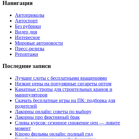
Навигация
Автоприколы
Автоспорт
Без рубрики
Видео дня
Интересное
Мировые автоновости
Пресс-релизы
Репортажи
Последние записи
Лучшие слоты с бесплатными вращениями
Низкие цены на популярные сигареты оптом
Канатные стропы для строительных кранов и
манипуляторов
Скачать бесплатные игры на ПК: подборка для
родителей
Лакорны онлайн: советы по выбору
Лакорны про фиктивный брак
Сливы курсов: сезонное снижение цен — ловите
момент
Kinogo фильмы онлайн: полный гид