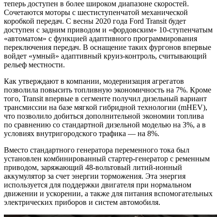
теперь доступен в более широком диапазоне скоростей.
Сочетаются моторы с шестиступенчатой механической
коробкой передач. С весны 2020 года Ford Transit будет
доступен с задним приводом и «фордовским» 10-ступенчатым
«автоматом» с функцией адаптивного программирования
переключения передач. В оснащение таких фургонов впервые
войдет «умный» адаптивный круиз-контроль, считывающий
рельеф местности.
Как утверждают в компании, модернизация агрегатов
позволила повысить топливную экономичность на 7%. Кроме
того, Transit впервые в сегменте получил дизельный вариант
трансмиссии на базе мягкой гибридной технологии (mHEV),
что позволило добиться дополнительной экономии топлива
по сравнению со стандартной дизельной моделью на 3%, а в
условиях внутригородского трафика — на 8%.
Вместо стандартного генератора переменного тока был
установлен комбинированный стартер-генератор с ременным
приводом, заряжающий 48-вольтовый литий-ионный
аккумулятор за счет энергии торможения. Эта энергия
используется для поддержки двигателя при нормальном
движении и ускорении, а также для питания вспомогательных
электрических приборов и систем автомобиля.