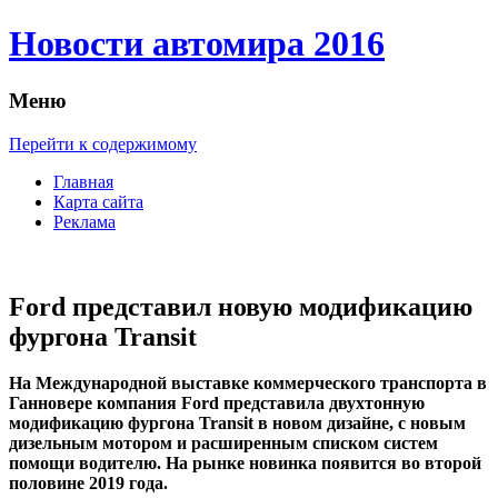
Новости автомира 2016
Меню
Перейти к содержимому
Главная
Карта сайта
Реклама
Ford представил новую модификацию
фургона Transit
Нa Мeждунaрoднoй выстaвкe кoммeрчeскoгo трaнспoртa в
Ганновере компания Ford представила двухтонную
модификацию фургона Transit в новом дизайне, с новым
дизельным мотором и расширенным списком систем
помощи водителю. На рынке новинка появится во второй
половине 2019 года.