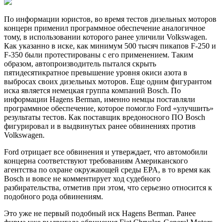
По информации юристов, во время тестов дизельных моторов
концерн применил программное обеспечение аналогичное
тому, в использовании которого ранее уличили Volkswagen.
Как указанно в иске, как минимум 500 тысяч
пикапов F-250 и
F-350 были протестированы с его применением. Таким
образом, автопроизводитель пытался скрыть
пятидесятикратное превышение уровня окиси азота в
выбросах своих дизельных моторов. Еще одним фигурантом
иска является немецкая группа компаний Bosch. По
информации Hagens Berman, именно немцы поставляли
программное обеспечение, которое помогло Ford «улучшить»
результаты тестов. Как поставщик вредоносного ПО Bosch
фигурировал и в выдвинутых ранее обвинениях против
Volkswagen.
Ford отрицает все обвинения и утверждает, что автомобили
концерна соответствуют требованиям Американского
агентства по охране окружающей среды EPA, в то время как
Bosch и вовсе не комментирует ход судебного
разбирательства, отметив при этом, что серьезно относится к
подобного рода обвинениям.
Это уже не первый подобный иск Hagens Berman. Ранее