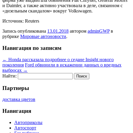
фирма уже выдвигала обвинения Fiat Chrysler, General Motors
и Daimler, а также активно участвовала в деле, связанном с
«дизельным скандалом» вокруг Volkswagen.
Источник: Reuters
Запись опубликована
13.01.2018
автором
adminGWP
в
рубрике
Мировые автоновости
.
Навигация по записям
←
Honda рассказала подробнее о седане Insight нового
поколения
Ford обвинили в искажении данных о вредных
выбросах
→
Найти:
Партнеры
доставка цветов
Навигация
Автоприколы
Автоспорт