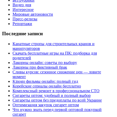
Без рубрики
Видео дня
Интересное
Мировые автоновости
Пресс-релизы
Репортажи
Последние записи
Канатные стропы для строительных кранов и
манипуляторов
Скачать бесплатные игры на ПК: подборка для
родителей
Лакорны онлайн: советы по выбору
Лакорны про фиктивный брак
Сливы курсов: сезонное снижение цен — ловите
момент
Kinogo фильмы онлайн: полный гид
Корейские сериалы онлайн бесплатно
Комплексный ремонт в профессиональном СТО
Сигареты оптом: удобный и полный выбор
Сигареты оптом без предоплаты по всей Украине
Оптимизация закупок сигарет оптом
Что нужно знать перед первой оптовой покупкой
сигарет