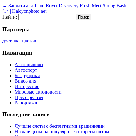
←
Заплатим за Land Rover Discovery
Fresh Meet Spring Bash
’14 | Halcyonphoto.net
→
Найти:
Партнеры
доставка цветов
Навигация
Автоприколы
Автоспорт
Без рубрики
Видео дня
Интересное
Мировые автоновости
Пресс-релизы
Репортажи
Последние записи
Лучшие слоты с бесплатными вращениями
Низкие цены на популярные сигареты оптом