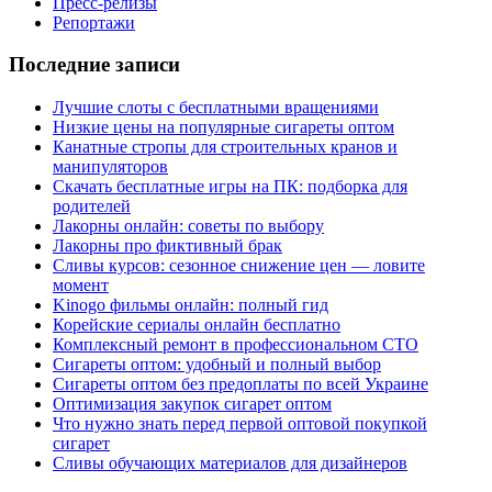
Пресс-релизы
Репортажи
Последние записи
Лучшие слоты с бесплатными вращениями
Низкие цены на популярные сигареты оптом
Канатные стропы для строительных кранов и
манипуляторов
Скачать бесплатные игры на ПК: подборка для
родителей
Лакорны онлайн: советы по выбору
Лакорны про фиктивный брак
Сливы курсов: сезонное снижение цен — ловите
момент
Kinogo фильмы онлайн: полный гид
Корейские сериалы онлайн бесплатно
Комплексный ремонт в профессиональном СТО
Сигареты оптом: удобный и полный выбор
Сигареты оптом без предоплаты по всей Украине
Оптимизация закупок сигарет оптом
Что нужно знать перед первой оптовой покупкой
сигарет
Сливы обучающих материалов для дизайнеров