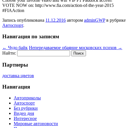
Choose your favorite video and win VIP F1 Paddock access!
VOTE NOW on: http://www.fia.com/action-of-the-year-2015
#FIAAction
Запись опубликована
11.12.2016
автором
adminGWP
в рубрике
Автоспорт
.
Навигация по записям
←
Чудо байк
Непередаваемое обаяние московских психов
→
Найти:
Партнеры
доставка цветов
Навигация
Автоприколы
Автоспорт
Без рубрики
Видео дня
Интересное
Мировые автоновости