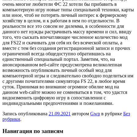
очень многие любители ФС 22 хотели бы прибавить в
компьютерную игру новые типы специальной техники, карты
или иное, чтоб не потерять личный интерес к фермерскому
хозяйству в целом, и к работам в нем по отдельности. В
реальности все это совсем не дилемма, в особенности для
данного нет нужды растрачивать массу времени и сил, ввиду
того, что сыскать впечатляющее численное количество мод
для FS22 и скачивать для себя их без всяческой оплаты, а
вместе с тем без создания регистрационной записи и прочих
ограничений всегда общедоступно обратившись на
единственный специальный портал. Заметим, что, на
анонсированном веб-сайте предусмотрена великолепная
возможность опубликовать личный особый мод для
компьютерной игры и следовательно свободно поделиться им
с другими почитателями симулятора FS 22, в любое время
суток. Принимая во внимание огромное обилие мод на
данном web-сайте можно не сомневаться в том, что удастся
видоизменить цифровую игру в сопоставлении с
индивидуальными предпочтениями и пожеланиями.
Запись опубликована
21.09.2021
автором
Gwp
в рубрике
Без
рубрики
.
Навигация по записям