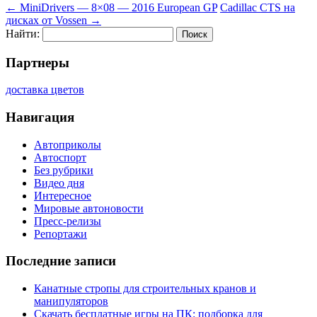
←
MiniDrivers — 8×08 — 2016 European GP
Cadillac CTS на
дисках от Vossen
→
Найти:
Партнеры
доставка цветов
Навигация
Автоприколы
Автоспорт
Без рубрики
Видео дня
Интересное
Мировые автоновости
Пресс-релизы
Репортажи
Последние записи
Канатные стропы для строительных кранов и
манипуляторов
Скачать бесплатные игры на ПК: подборка для