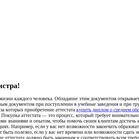
истра!
в жизни каждого человека. Обладание этим документом открыва
жным документом при поступлении в учебные заведения и при тру
-за которых приобретение аттестата
купить диплом о среднем об
. Покупка аттестата — это процесс, который требует вниматель
ми знаниями и опытом, чтобы помочь своим клиентам достичь ж
ях. Например, если у вас нет возможности закончить образоват
 быть полезно, если у вас нет времени или возможности сдать 
ие аттестата должно быть законным и соответствовать всем тре