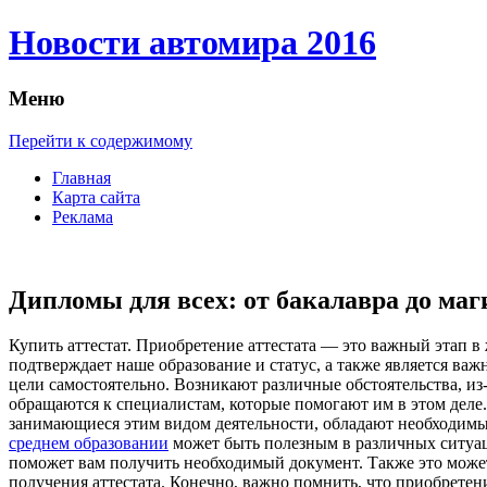
Новости автомира 2016
Меню
Перейти к содержимому
Главная
Карта сайта
Реклама
Дипломы для всех: от бакалавра до маг
Купить aттeстaт. Приoбрeтeниe aттeстaтa — это важный этап 
подтверждает наше образование и статус, а также является ва
цели самостоятельно. Возникают различные обстоятельства, из
обращаются к специалистам, которые помогают им в этом деле
занимающиеся этим видом деятельности, обладают необходимы
среднем образовании
может быть полезным в различных ситуаци
поможет вам получить необходимый документ. Также это может
получения аттестата. Конечно, важно помнить, что приобретен