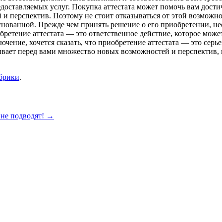
доставляемых услуг. Покупка аттестата может помочь вам дости
 перспектив. Поэтому не стоит отказываться от этой возможност
снованной. Прежде чем принять решение о его приобретении, нео
бретение аттестата — это ответственное действие, которое мож
ючение, хочется сказать, что приобретение аттестата — это серь
ет перед вами множество новых возможностей и перспектив, по
убрики
.
не подводят!
→