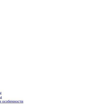
ы
ны
и особенности