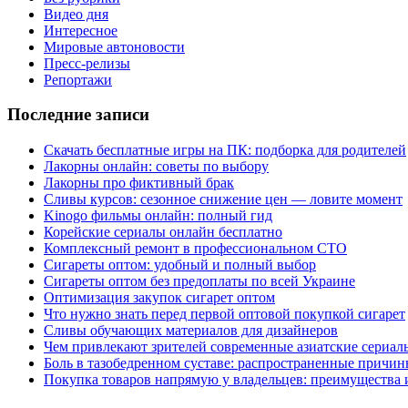
Видео дня
Интересное
Мировые автоновости
Пресс-релизы
Репортажи
Последние записи
Скачать бесплатные игры на ПК: подборка для родителей
Лакорны онлайн: советы по выбору
Лакорны про фиктивный брак
Сливы курсов: сезонное снижение цен — ловите момент
Kinogo фильмы онлайн: полный гид
Корейские сериалы онлайн бесплатно
Комплексный ремонт в профессиональном СТО
Сигареты оптом: удобный и полный выбор
Сигареты оптом без предоплаты по всей Украине
Оптимизация закупок сигарет оптом
Что нужно знать перед первой оптовой покупкой сигарет
Сливы обучающих материалов для дизайнеров
Чем привлекают зрителей современные азиатские сериал
Боль в тазобедренном суставе: распространенные причи
Покупка товаров напрямую у владельцев: преимущества 