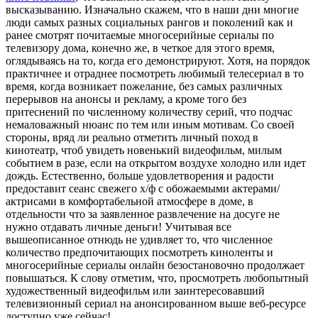
высказыванию. Изначально скажем, что в наши дни многие
люди самых разных социальных рангов и поколений как и
ранее смотрят почитаемые многосерийные сериалы по
телевизору дома, конечно же, в четкое для этого время,
оглядываясь на то, когда его демонстрируют. Хотя, на порядок
практичнее и отраднее посмотреть любимый телесериал в то
время, когда возникает пожелание, без самых различных
перерывов на анонсы и рекламу, а кроме того без
притеснений по численному количеству серий, что подчас
немаловажный нюанс по тем или иным мотивам. Со своей
стороны, вряд ли реально отметить личный поход в
кинотеатр, чтоб увидеть новенький видеофильм, милым
событием в разе, если на открытом воздухе холодно или идет
дождь. Естественно, больше удовлетворения и радости
предоставит сеанс свежего х/ф с обожаемыми актерами/
актрисами в комфортабельной атмосфере в доме, в
отдельности что за заявленное развлечение на досуге не
нужно отдавать личные деньги! Учитывая все
вышеописанное отнюдь не удивляет то, что численное
количество предпочитающих посмотреть киноленты и
многосерийные сериалы онлайн безостановочно продолжает
повышаться. К слову отметим, что, просмотреть любопытный
художественный видеофильм или заинтересовавший
телевизионный сериал на анонсированном выше веб-ресурсе
доступно уже сейчас!