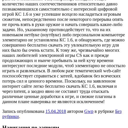
количество наших соотечественников относительно давно
познакомившихся самостоятельно с интересной цифровой
игрой КС 1.6 и уже успевшие всецело насладиться игровым
сюжетом, непосредственно после некоторого перерыва опять
не прочь взять в руки оружие и начать совершать какие-либо
задачи. Но, указанному противодействует то, что на их
новеньком нетбуке (ноутбуке) либо персональном компьютере
элементарно не установлена КС 1.6, и обнаружить, где можно
совершенно бесплатно скачать эту увлекательную игру для
них было бы очень кстати. К тому же, чрезвычайно многих
наших любителей электронной игры CS как и прежде
продолжающих и нынче пребывать за ней кучу времени
интересуют последние модули, чтоб элементарно не опостыло
играть и развлекаться. В любом разе тематический web-сайт
поспособствует справиться с затеей, вдобавок без всяческих
потерь сил и ценного времени. Поскольку, на заявленном
интернет сайте легко бесплатно скачать КС 1.6, включая и
через torrent, а заодно явно не составит труда отыскать
различные ценные доработки к игре, и свежие плагины в
данном плане наверняка не являются исключением!
Запись опубликована
15.04.2018
автором
Gwp
в рубрике
Без
рубрики
.
Навигация по записям