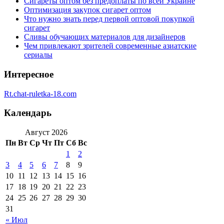
Сигареты оптом без предоплаты по всей Украине
Оптимизация закупок сигарет оптом
Что нужно знать перед первой оптовой покупкой
сигарет
Сливы обучающих материалов для дизайнеров
Чем привлекают зрителей современные азиатские
сериалы
Интересное
Rt.chat-ruletka-18.com
Календарь
Август 2026
Пн
Вт
Ср
Чт
Пт
Сб
Вс
1
2
3
4
5
6
7
8
9
10
11
12
13
14
15
16
17
18
19
20
21
22
23
24
25
26
27
28
29
30
31
« Июл