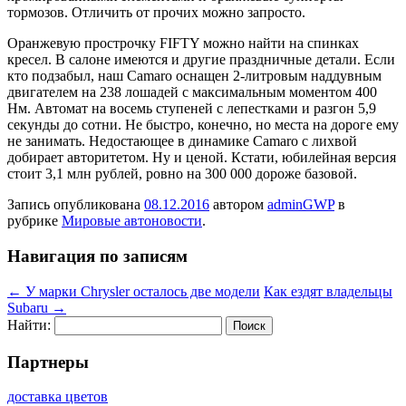
тормозов. Отличить от прочих можно запросто.
Оранжевую прострочку FIFTY можно найти на спинках
кресел. В салоне имеются и другие праздничные детали. Если
кто подзабыл, наш Сamaro оснащен 2-литровым наддувным
двигателем на 238 лошадей с максимальным моментом 400
Нм. Автомат на восемь ступеней с лепестками и разгон 5,9
секунды до сотни. Не быстро, конечно, но места на дороге ему
не занимать. Недостающее в динамике Camaro с лихвой
добирает авторитетом. Ну и ценой. Кстати, юбилейная версия
стоит 3,1 млн рублей, ровно на 300 000 дороже базовой.
Запись опубликована
08.12.2016
автором
adminGWP
в
рубрике
Мировые автоновости
.
Навигация по записям
←
У марки Chrysler осталось две модели
Как ездят владельцы
Subaru
→
Найти:
Партнеры
доставка цветов