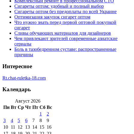
Комплексный ремонт в профессиональном СТО
Сигареты оптом: удобный и полный выбор
Сигареты оптом без предоплаты по всей Украине
Оптимизация закупок сигарет оптом
Что нужно знать перед первой оптовой покупкой
сигарет
Сливы обучающих материалов для дизайнеров
Чем привлекают зрителей современные азиатские
сериалы
Боль в тазобедренном суставе: распространенные
причины
Интересное
Rt.chat-ruletka-18.com
Календарь
Август 2026
Пн
Вт
Ср
Чт
Пт
Сб
Вс
1
2
3
4
5
6
7
8
9
10
11
12
13
14
15
16
17
18
19
20
21
22
23