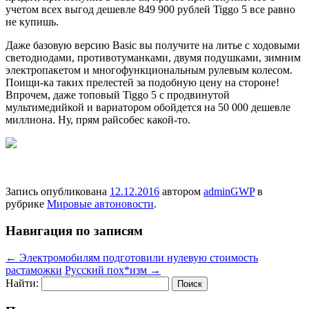
учетом всех выгод дешевле 849 900 рублей Tiggo 5 все равно
не купишь.
Даже базовую версию Basic вы получите на литье с ходовыми
светодиодами, противотуманками, двумя подушками, зимним
электропакетом и многофункциональным рулевым колесом.
Поищи-ка таких прелестей за подобную цену на стороне!
Впрочем, даже топовый Tiggo 5 с продвинутой
мультимедийкой и вариатором обойдется на 50 000 дешевле
миллиона. Ну, прям райсобес какой-то.
Запись опубликована
12.12.2016
автором
adminGWP
в
рубрике
Мировые автоновости
.
Навигация по записям
←
Электромобилям подготовили нулевую стоимость
растаможки
Русский пох*изм
→
Найти: