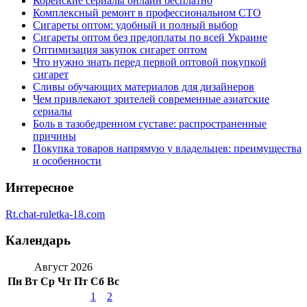
Корейские сериалы онлайн бесплатно
Комплексный ремонт в профессиональном СТО
Сигареты оптом: удобный и полный выбор
Сигареты оптом без предоплаты по всей Украине
Оптимизация закупок сигарет оптом
Что нужно знать перед первой оптовой покупкой
сигарет
Сливы обучающих материалов для дизайнеров
Чем привлекают зрителей современные азиатские
сериалы
Боль в тазобедренном суставе: распространенные
причины
Покупка товаров напрямую у владельцев: преимущества
и особенности
Интересное
Rt.chat-ruletka-18.com
Календарь
Август 2026
Пн
Вт
Ср
Чт
Пт
Сб
Вс
1
2