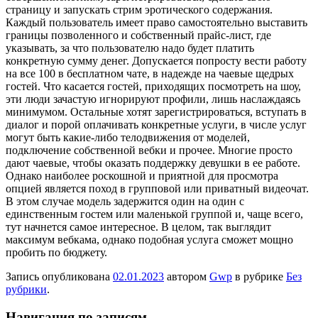
страницу и запускать стрим эротического содержания.
Каждый пользователь имеет право самостоятельно выставить
границы позволенного и собственный прайс-лист, где
указывать, за что пользователю надо будет платить
конкретную сумму денег. Допускается попросту вести работу
на все 100 в бесплатном чате, в надежде на чаевые щедрых
гостей. Что касается гостей, приходящих посмотреть на шоу,
эти люди зачастую игнорируют профили, лишь наслаждаясь
минимумом. Остальные хотят зарегистрироваться, вступать в
диалог и порой оплачивать конкретные услуги, в числе услуг
могут быть какие-либо телодвижения от моделей,
подключение собственной вебки и прочее. Многие просто
дают чаевые, чтобы оказать поддержку девушки в ее работе.
Однако наиболее роскошной и приятной для просмотра
опцией является поход в групповой или приватный видеочат.
В этом случае модель задержится один на один с
единственным гостем или маленькой группой и, чаще всего,
тут начнется самое интересное. В целом, так выглядит
максимум вебкама, однако подобная услуга сможет мощно
пробить по бюджету.
Запись опубликована
02.01.2023
автором
Gwp
в рубрике
Без
рубрики
.
Навигация по записям