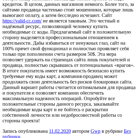
кредиток. В целом, данных магазинов немного. Более того, за
сайтами продавца частенько стоят мошенники, которые лишь
вымогают оплату, а затем бесследно исчезают. Сайт
https://valid-cc.com/
не является таковым. Это честный и
надёжный ресурс, позволяющий человеку купить
необходимые сс коды. Предлагаемый сайт в положительную
сторону выделяется профессиональным отношением к
деятельности. Дабы избавиться от ненужных глаз, сайт на
100% прячет свой функционал и полностью проявляет себя
только при пополнении счета размером 50$. Эта мера
позволяет удержать на страницах сайта лишь покупателей и
продавца, полностью скрывшись от потенциальных «врагов».
В итоге покупатель имеет возможность безопасно купить
требуемые ему коды карт, а компания-продавец может
продолжить свою деятельность без рисков блокировки сайта.
Данный вариант работы считается оптимальным для продавца
и покупателя и позволяет компании обеспечить
максимальную надежность операций. Опробуйте все
положительные стороны данного ресурса, заказывайте
необходимые коды карт и не бойтесь о раскрытии
собственной личности или недобросовестной работы со
стороны проекта!
Запись опубликована
11.02.2020
автором
Gwp
в рубрике
Без
рубрики
.