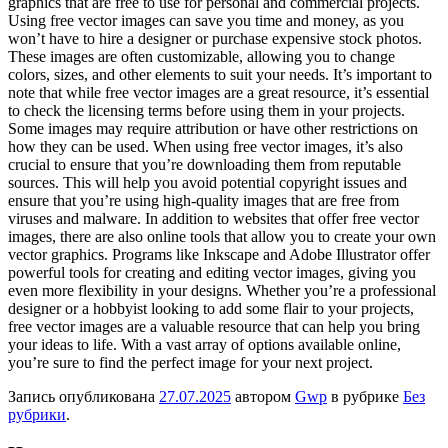
graphics that are free to use for personal and commercial projects.
Using free vector images can save you time and money, as you
won’t have to hire a designer or purchase expensive stock photos.
These images are often customizable, allowing you to change
colors, sizes, and other elements to suit your needs. It’s important to
note that while free vector images are a great resource, it’s essential
to check the licensing terms before using them in your projects.
Some images may require attribution or have other restrictions on
how they can be used. When using free vector images, it’s also
crucial to ensure that you’re downloading them from reputable
sources. This will help you avoid potential copyright issues and
ensure that you’re using high-quality images that are free from
viruses and malware. In addition to websites that offer free vector
images, there are also online tools that allow you to create your own
vector graphics. Programs like Inkscape and Adobe Illustrator offer
powerful tools for creating and editing vector images, giving you
even more flexibility in your designs. Whether you’re a professional
designer or a hobbyist looking to add some flair to your projects,
free vector images are a valuable resource that can help you bring
your ideas to life. With a vast array of options available online,
you’re sure to find the perfect image for your next project.
Запись опубликована
27.07.2025
автором
Gwp
в рубрике
Без
рубрики
.