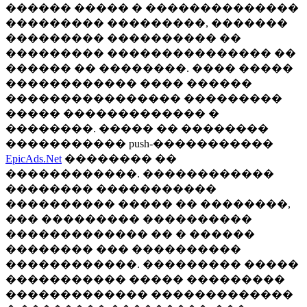
������ ����� � ��������������
��������� ���������, �������
��������� ���������� ��
��������� ��������������� ��
������ �� ��������. ���� �����
������������ ���� ������
���������������� ���������
����� ������������� �
��������. ����� �� ��������
����������� push-�����������
EpicAds.Net
�������� ��
������������. ������������
�������� �����������
���������� ����� �� ��������,
��� ��������� ����������
������������� �� � ������
�������� ��� ����������
������������. ��������� �����
����������� ����� ���������
������������� �������������