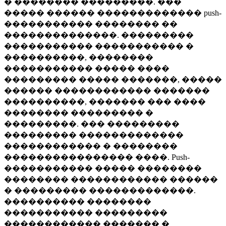
� �������� ���������. ���
����� ������ ������������� push-
����������� �������� ��
��������������. ���������
����������� ����������� �
����������, ��������
����������� ����� ����
��������� ����� �������, �����
������ ������������ �������
����������, ������� ��� ����
�������� ��������� �
���������. ��� ���������
��������� �������������
������������ � ��������
���������������� ����. Push-
����������� ����� ��������
�������� ������������ ������
� ��������� �������������.
���������� ��������
����������� ���������
������������ ������� �