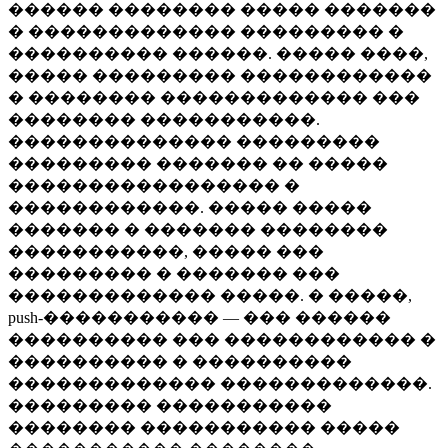
������ �������� ����� �������
� ������������� ��������� �
���������� ������. ����� ����,
����� ��������� ������������
� �������� ������������� ���
�������� �����������.
�������������� ���������
��������� ������� �� �����
����������������� �
������������. ����� �����
������� � ������� ��������
�����������, ����� ���
��������� � ������� ���
������������� �����. � �����,
push-����������� — ��� ������
���������� ��� ������������ �
���������� � ����������
������������� �������������.
��������� �����������
�������� ����������� �����