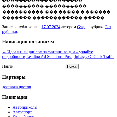
����������� ��������
���������� ����������
���������� ��� ����� � ������
������� ������������ �����.
Запись опубликована
17.07.2024
автором
Gwp
в рубрике
Без
рубрики
.
Навигация по записям
←
Идеальный диплом за считанные дни – узнайте
подробности
Leading Ad Solutions: Push, InPage, OnClick Traffic
→
Найти:
Партнеры
доставка цветов
Навигация
Автоприколы
Автоспорт
Без рубрики