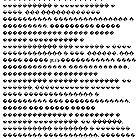
���������� � ���������� �
����, ��� ������������
���������� ��������������� �
���������. ��������� �����
������������ ����� �����
����� ���������� �
����������� ��� ������ � ����
������������ � ���. ������, ���
���� ����� push-����������� ����
������������� ������������,
���������� ���������
��������� ������ ��������. ��-
������, ����������� ������
���� �������������� �
��������� ��� �������������.
����� ��� ����� �����
������������� � �������� �
������ ���������. ��-������,
���������� ������� � �������
�������� �����������. �������