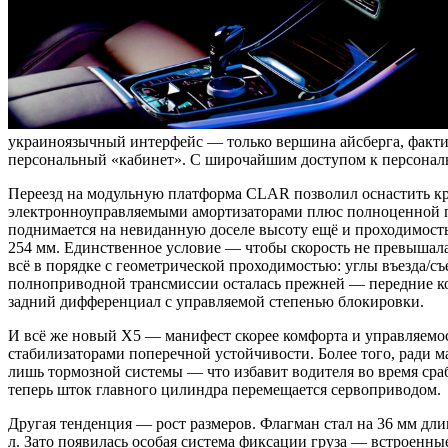
украиноязычный интерфейс — только вершина айсберга, фактич
персональный «кабинет». С широчайшим доступом к персональ
Переезд на модульную платформа CLAR позволил оснастить к
электронноуправляемыми амортизаторами плюс полноценной пн
поднимается на невиданную доселе высоту ещё и проходимост
254 мм. Единственное условие — чтобы скорость не превышала 
всё в порядке с геометрической проходимостью: углы въезда/съ
полноприводной трансмиссии осталась прежней — передние ко
задний дифференциал с управляемой степенью блокировки.
И всё же новый Х5 — манифест скорее комфорта и управляемос
стабилизаторами поперечной устойчивости. Более того, ради м
лишь тормозной системы — что избавит водителя во время сра
теперь шток главного цилиндра перемещается сервоприводом.
Другая тенденция — рост размеров. Флагман стал на 36 мм дли
л. Зато появилась особая система фиксации груза — встроенны