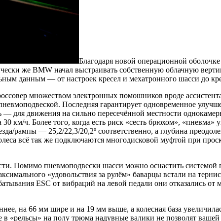
Благодаря новой операционной оболочке 
ески же BMW начал выстраивать собственную облачную вертикаль
ным данным — от настроек кресел и мехатронного шасси до кре
россовер множеством электронных помошников вроде ассистент
евмоподвеской. Последняя гарантирует одновременное улучшен
ь — для движения на сильно пересечённой местности однокамер
30 км/ч. Более того, когда есть риск «сесть брюхом», «пневма»
езда/рампы — 25,2/22,3/20,2º соответственно, а глубина преодол
леса всё так же подключаются многодисковой муфтой при проска
ти. Помимо пневмоподвески шасси можно оснастить системой по
аксимального «удовольствия за рулём» баварцы встали на терни
батывания ESC от вибраций на левой педали они отказались от
ннее, на 66 мм шире и на 19 мм выше, а колесная база увеличила
е в «рельсы» на полу трюма надувные валики не позволят вашей