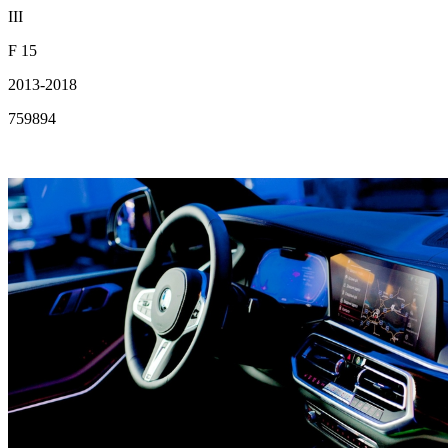
III
F 15
2013-2018
759894