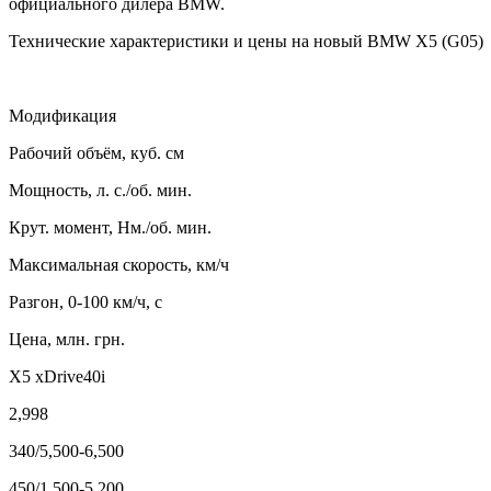
официального дилера BMW.
Технические характеристики и цены на новый BMW X5 (G05)
Модификация
Рабочий объём, куб. см
Мощность, л. с./об. мин.
Крут. момент, Нм./об. мин.
Максимальная скорость, км/ч
Разгон, 0-100 км/ч, с
Цена, млн. грн.
Х5 xDrive40i
2,998
340/5,500-6,500
450/1,500-5,200