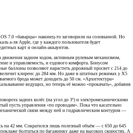
OS 7.0 «баварцы» наконец-то заговорили на соловьиной. Но
 а-ля Apple, где у каждого пользователя будет
дитных карт и онлайн-аккаунтов.
а движения задним ходом, активным рулевым механизмом,
ие и управляемость, и ездового комфорта. Бонусом
ные баллоны позволяют нарастить дорожный просвет с 214 до
 увеличит клиренс до 284 мм. Но даже в штатных режимах у Х5
еваемого брода может доходить до 50 см. «Архитектура»
льзывание ведущих, но теперь её можно «прокачать», добавив
ворота задних колёс (на угол до 3º) и электромеханическими
стый пусть управления «по проводам». Пока что касательно
 механической связи между ней и гидравлическим контуром —
сь на 42 мм. Сократился лишь полезный объём — с 650 до 645
 поклаже болтаться по багажнику даже на высоких скоростях. А