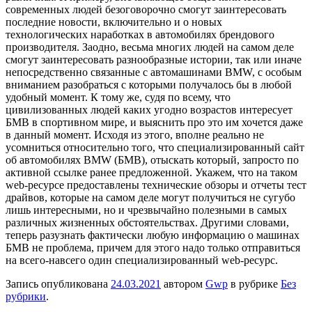
современных людей безоговорочно смогут заинтересовать
последние новости, включительно и о новых
технологических наработках в автомобилях брендового
производителя. Заодно, весьма многих людей на самом деле
смогут заинтересовать разнообразные истории, так или иначе
непосредственно связанные с автомашинами BMW, с особым
вниманием разобраться с которыми получалось бы в любой
удобный момент. К тому же, судя по всему, что
цивилизованных людей каких угодно возрастов интересует
БМВ в спортивном мире, и выяснить про это им хочется даже
в данный момент. Исходя из этого, вполне реально не
усомниться относительно того, что специализированный сайт
об автомобилях BMW (БМВ), отыскать который, запросто по
активной ссылке ранее предложенной. Укажем, что на таком
web-ресурсе предоставлены технические обзоры и отчеты тест
драйвов, которые на самом деле могут получиться не сугубо
лишь интересными, но и чрезвычайно полезными в самых
различных жизненных обстоятельствах. Другими словами,
теперь разузнать фактически любую информацию о машинах
БМВ не проблема, причем для этого надо только отправиться
на всего-навсего один специализированный web-ресурс.
Запись опубликована
24.03.2021
автором
Gwp
в рубрике
Без
рубрики
.