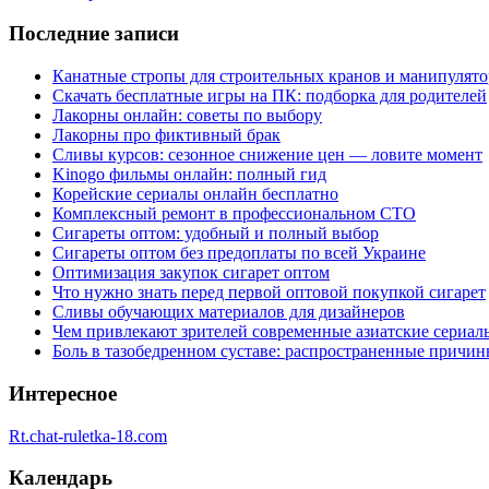
Последние записи
Канатные стропы для строительных кранов и манипулято
Скачать бесплатные игры на ПК: подборка для родителей
Лакорны онлайн: советы по выбору
Лакорны про фиктивный брак
Сливы курсов: сезонное снижение цен — ловите момент
Kinogo фильмы онлайн: полный гид
Корейские сериалы онлайн бесплатно
Комплексный ремонт в профессиональном СТО
Сигареты оптом: удобный и полный выбор
Сигареты оптом без предоплаты по всей Украине
Оптимизация закупок сигарет оптом
Что нужно знать перед первой оптовой покупкой сигарет
Сливы обучающих материалов для дизайнеров
Чем привлекают зрителей современные азиатские сериал
Боль в тазобедренном суставе: распространенные причи
Интересное
Rt.chat-ruletka-18.com
Календарь