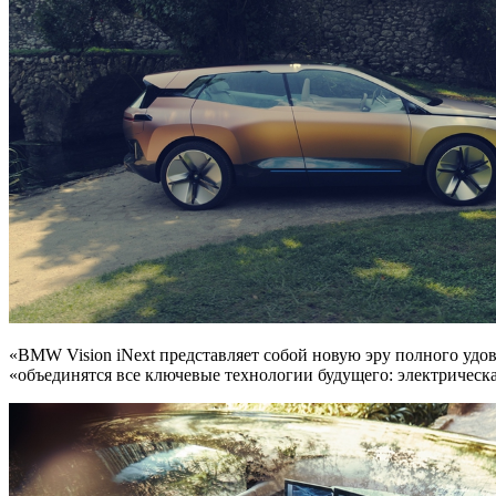
«BMW Vision iNext представляет собой новую эру полного удо
«объединятся все ключевые технологии будущего: электрическ