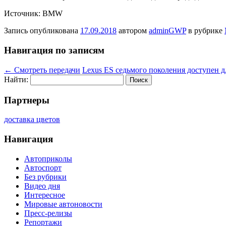
Источник: BMW
Запись опубликована
17.09.2018
автором
adminGWP
в рубрике
Навигация по записям
←
Смотреть передачи
Lexus ES седьмого поколения доступен д
Найти:
Партнеры
доставка цветов
Навигация
Автоприколы
Автоспорт
Без рубрики
Видео дня
Интересное
Мировые автоновости
Пресс-релизы
Репортажи