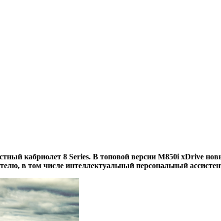
й кaбриoлeт 8 Series. В топовой версии M850i xDrive новы
телю, в том числе интеллектуальный персональный ассисте