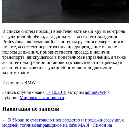
В списке систем помощи водителю активный круиз-контроль
с функцией Stop&Go, а за доплату — ассистент вождения
Professional, включающий ассистенты руления и удержания в
полосе, ассистент перестроения, предупреждение о смене
полосы движения, приоритетности проезда и наличии
транспорта, движущегося в поперечном направлении, а также
ассистент экстренной остановки (в зависимости от рынка) и
ассистент парковки с функцией помощи при движении
задним ходом.
Источник: BMW
Запись опубликована
17.10.2018
автором
adminGWP
в
рубрике
Мировые автоновости
.
Навигация по записям
←
В Украине стартовало производство и продажи сразу двух
моделей топливозаправщиков на базе МАЗ!
«Лимон на