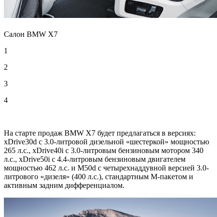
Салон BMW X7
1
2
3
4
На старте продаж BMW X7 будет предлагаться в версиях:
xDrive30d с 3.0-литровой дизельной «шестеркой» мощностью
265 л.с., xDrive40i с 3.0-литровым бензиновым мотором 340
л.с., xDrive50i с 4.4-литровым бензиновым двигателем
мощностью 462 л.с. и M50d с четырехнаддувной версией 3.0-
литрового «дизеля»
(400 л.с.), стандартным М-пакетом и
активным задним дифференциалом.