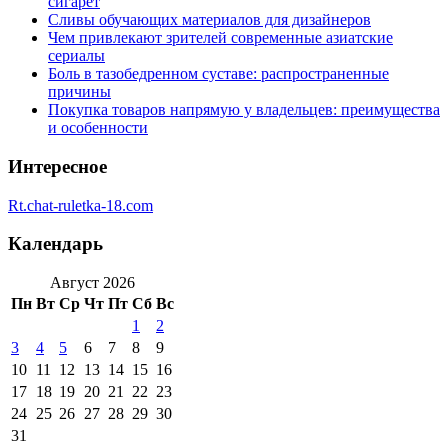
сигарет
Сливы обучающих материалов для дизайнеров
Чем привлекают зрителей современные азиатские
сериалы
Боль в тазобедренном суставе: распространенные
причины
Покупка товаров напрямую у владельцев: преимущества
и особенности
Интересное
Rt.chat-ruletka-18.com
Календарь
Август 2026
Пн
Вт
Ср
Чт
Пт
Сб
Вс
1
2
3
4
5
6
7
8
9
10
11
12
13
14
15
16
17
18
19
20
21
22
23
24
25
26
27
28
29
30
31