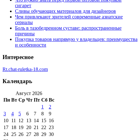
сигарет
Сливы обучающих материалов для дизайнеров
Чем привлекают зрителей современные азиатские
сериалы
Боль в тазобедренном суставе: распространенные
причины
Покупка товаров напрямую у владельцев: преимущества
и особенности
Интересное
Rt.chat-ruletka-18.com
Календарь
Август 2026
Пн
Вт
Ср
Чт
Пт
Сб
Вс
1
2
3
4
5
6
7
8
9
10
11
12
13
14
15
16
17
18
19
20
21
22
23
24
25
26
27
28
29
30