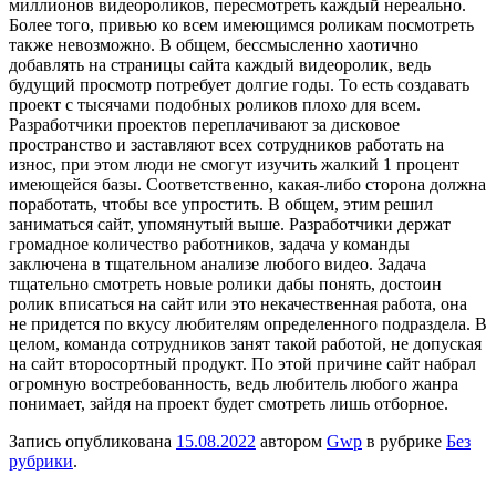
миллионов видеороликов, пересмотреть каждый нереально.
Более того, привью ко всем имеющимся роликам посмотреть
также невозможно. В общем, бессмысленно хаотично
добавлять на страницы сайта каждый видеоролик, ведь
будущий просмотр потребует долгие годы. То есть создавать
проект с тысячами подобных роликов плохо для всем.
Разработчики проектов переплачивают за дисковое
пространство и заставляют всех сотрудников работать на
износ, при этом люди не смогут изучить жалкий 1 процент
имеющейся базы. Соответственно, какая-либо сторона должна
поработать, чтобы все упростить. В общем, этим решил
заниматься сайт, упомянутый выше. Разработчики держат
громадное количество работников, задача у команды
заключена в тщательном анализе любого видео. Задача
тщательно смотреть новые ролики дабы понять, достоин
ролик вписаться на сайт или это некачественная работа, она
не придется по вкусу любителям определенного подраздела. В
целом, команда сотрудников занят такой работой, не допуская
на сайт второсортный продукт. По этой причине сайт набрал
огромную востребованность, ведь любитель любого жанра
понимает, зайдя на проект будет смотреть лишь отборное.
Запись опубликована
15.08.2022
автором
Gwp
в рубрике
Без
рубрики
.